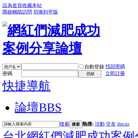
設為首頁
收藏本站
開啟輔助訪問
切換到窄版
找回密碼
自動登錄
密碼
立即註冊
登錄
快捷導航
論壇
BBS
搜索
熱搜:
活動
交友
discuz
搜索
台北網紅們減肥成功案例