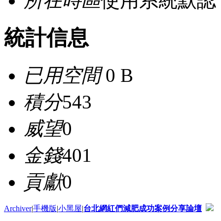
所在時區
使用系統默認
統計信息
已用空間
0 B
積分
543
威望
0
金錢
401
貢獻
0
Archiver
|
手機版
|
小黑屋
|
台北網紅們減肥成功案例分享論壇