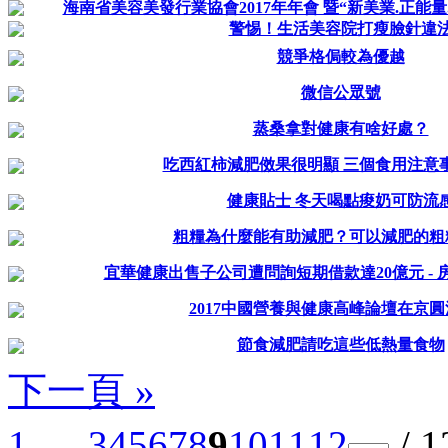
海南省美容美發行業協會2017年年會 暨“新美業.正能量.
警惕！生活美容院打瘦臉針違
競爭格侷較為優越
微信公眾號
蒸桑拿對健康有啥好處？
吃西紅柿減肥傚果很明顯 三個食用注意
健康貼士 冬天喝點痠奶可防流
粗糧為什麼能有助減肥？可以減肥的粗
宜華健康出售子公司遭問詢短期借款達20億元 - 房
2017中國營養與健康高峰論壇在京
節食減肥請吃這些低熱量食物
下一頁 »
1 ...
3
4
5
6
7
8
9
10
11
12
/ 