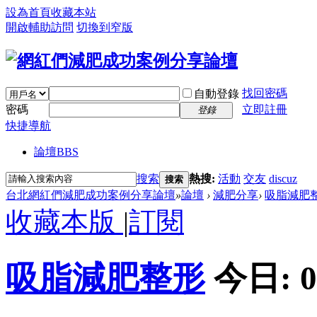
設為首頁
收藏本站
開啟輔助訪問
切換到窄版
找回密碼
自動登錄
密碼
立即註冊
登錄
快捷導航
論壇
BBS
搜索
熱搜:
活動
交友
discuz
搜索
台北網紅們減肥成功案例分享論壇
»
論壇
›
減肥分享
›
吸脂減肥
收藏本版
|
訂閱
吸脂減肥整形
今日:
0