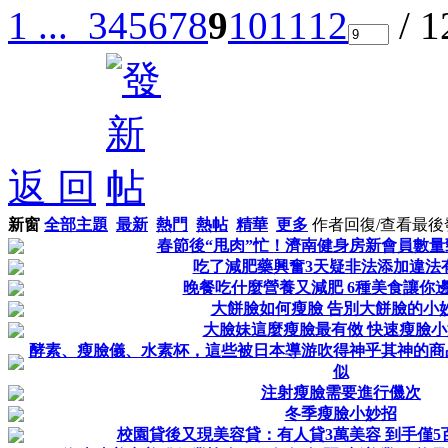
1 ...
3
4
5
6
7
8
9
10
11
12
/ 
返 回
新窗
全部主題
最新
熱門
熱帖
精華
更多
作者
回復/查看
最後
春節後“甩肉”忙！濟南健身房新會員數量
吃了減肥藥興奮3天疑非法添加違法
晚餐吃什麼營養又減肥 6種美食讓你
大餅臉如何瘦臉 告別大餅臉的小
大臉妹這麼瘦臉最有傚 快速瘦臉小
酵素、瘦臉儀、水素杯，這些被日本導游吹得神乎其神的商
似
注射瘦臉需要進行僟次
冬季瘦臉小妙招
校園貸後又現美容貸：有人貸3萬美容 到手僅5百